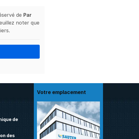
réservé de
Par
euillez noter que
iers.
Votre emplacement
nique de
on des