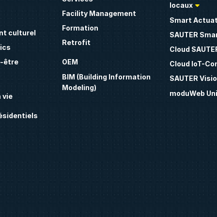
locaux
Facility Management
Smart Actua
Formation
t culturel
SAUTER Smar
Retrofit
ics
Cloud SAUTE
n-être
OEM
Cloud IoT-Co
BIM (Building Information
SAUTER Visio
Modeling)
moduWeb Uni
 vie
sidentiels