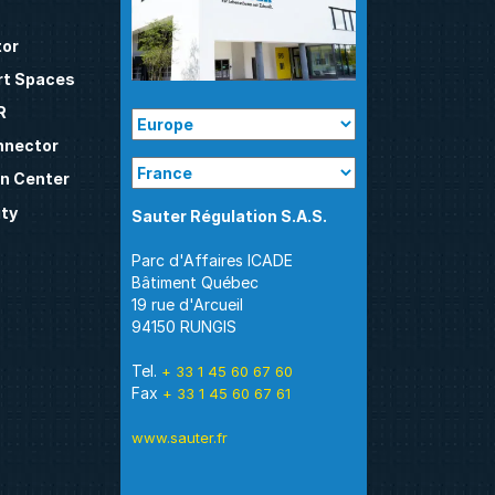
tor
t Spaces
R
nnector
n Center
ty
Parc d'Affaires ICADE
Bâtiment Québec
19 rue d'Arcueil
94150 RUNGIS
Tel.
+ 33 1 45 60 67 60
Fax
+ 33 1 45 60 67 61
www.sauter.fr