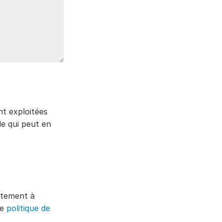
nt exploitées
le qui peut en
ntement à
re
politique de