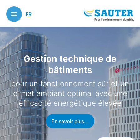
Skip
to
FR
main
content
Gestion technique de
bâtiments
pour un fonctionnement sûr et un
climat ambiant optimal avec une
efficacité énergétique élevée
En savoir plus…