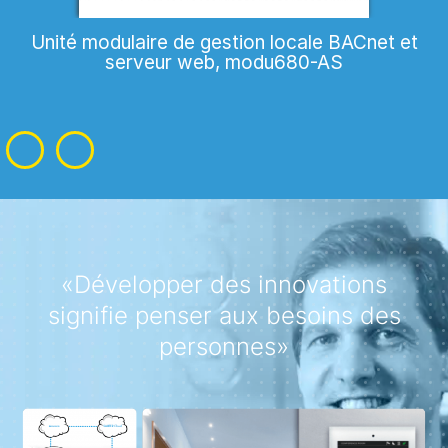
Unité modulaire de gestion locale BACnet et
serveur web, modu680-AS
«Développer des innovations
signifie penser aux besoins des
personnes»