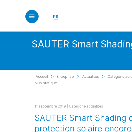
Skip
to
main
FR
content
SAUTER Smart Shading c
>
>
>
Accueil
Entreprise
Actualités
Catégorie actu
plus pratique
11 septembre 2019 |
Catégorie actualités
SAUTER Smart Shading cor
protection solaire encore