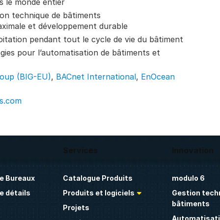
s le monde entier
ion technique de bâtiments
 maximale et développement durable
oitation pendant tout le cycle de vie du bâtiment
gies pour l’automatisation de bâtiments et
roup (BIG-EU)
,
BACnet International
,
EnOcean
ls.com
Services
Innovation
e Bureaux
Catalogue Produits
modulo 6
 détails
Produits et logiciels
Gestion tech
bâtiments
Projets
Automatisati