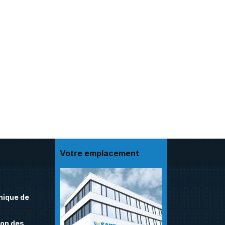
Votre emplacement
nique de
on des