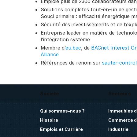
Emploie plus de 2300 collaborateurs dan
Solutions complètes tout-en-un de gest
Souci primaire : efficacité énergétique
Sécurité des investissements et de l’expl
Entreprise leader en matière de technolo
l’intégration système
Membre d’
eu.bac
, de
BACnet Interest G
Alliance
Références de renom sur
sauter-contro
Société
Secteurs
Qui sommes-nous ?
Immeubles d
Histoire
Commerce de
Emplois et Carrière
Industrie